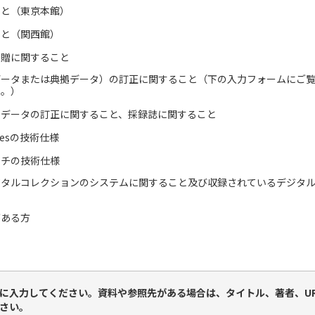
こと（東京本館）
こと（関西館）
寄贈に関すること
ータまたは典拠データ）の訂正に関すること（下の入力フォームにご覧
い。）
引データの訂正に関すること、採録誌に関すること
itiesの技術仕様
ーチの技術仕様
ジタルコレクションのシステムに関すること及び収録されているデジタ
がある方
に入力してください。資料や参照先がある場合は、タイトル、著者、U
さい。