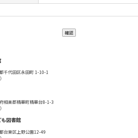
館
都千代田区永田町 1-10-1
表）
都府相楽郡精華町精華台8-1-3
表）
ども図書館
京都台東区上野公園12-49
表）