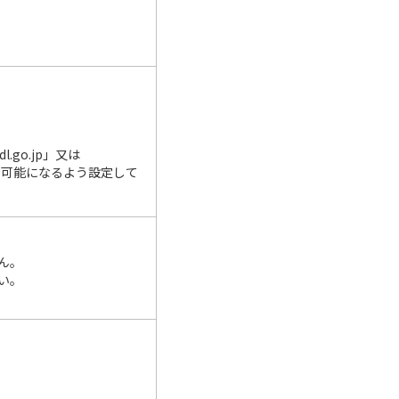
go.jp」又は
受信可能になるよう設定して
ん。
い。