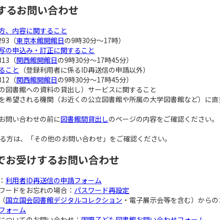
するお問い合わせ
方、内容に関すること
293（
東京本館開館日
の9時30分～17時）
写の申込み・訂正に関すること
313（
関西館開館日
の9時30分～17時45分）
ること
（登録利用者に係るID再送信の申請以外）
312（
関西館開館日
の9時30分～17時45分）
の図書館への資料の貸出し）サービスに関すること
を希望される機関（お近くの公立図書館や所属の大学図書館など）に直
お問い合わせの前に
図書館間貸出し
のページの内容をご確認ください。
る方は、「その他のお問い合わせ」をご確認ください。
でお受けするお問い合わせ
：
利用者ID再送信の申請フォーム
ワードをお忘れの場合：
パスワード再設定
（
国立国会図書館デジタルコレクション
・電子展示会等を含む）からの
フォーム
についてのお問い合わせ：
国際子ども図書館お問い合わせフォーム