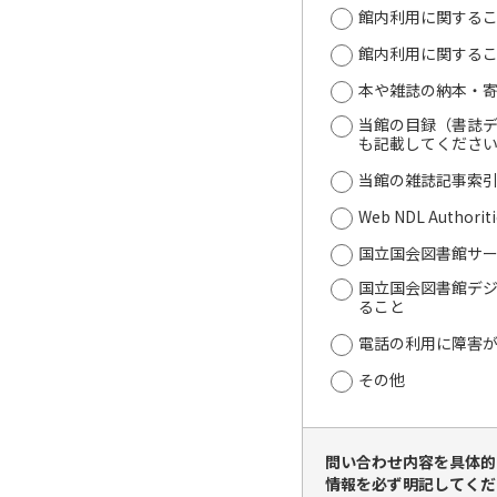
館内利用に関する
館内利用に関する
本や雑誌の納本・
当館の目録（書誌デ
も記載してくださ
当館の雑誌記事索
Web NDL Author
国立国会図書館サ
国立国会図書館デ
ること
電話の利用に障害
その他
問い合わせ内容を具体的
情報を必ず明記してくだ